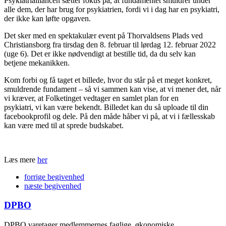
Psykiatrialliancen sætter fokus på, at fundamentet smuldrer under
alle dem, der har brug for psykiatrien, fordi vi i dag har en psykiatri,
der ikke kan løfte opgaven.
Det sker med en spektakulær event på Thorvaldsens Plads ved
Christiansborg fra tirsdag den 8. februar til lørdag 12. februar 2022
(uge 6). Det er ikke nødvendigt at bestille tid, da du selv kan
betjene mekanikken.
Kom forbi og få taget et billede, hvor du står på et meget konkret,
smuldrende fundament – så vi sammen kan vise, at vi mener det, når
vi kræver, at Folketinget vedtager en samlet plan for en
psykiatri, vi kan være bekendt. Billedet kan du så uploade til din
facebookprofil og dele. På den måde håber vi på, at vi i fællesskab
kan være med til at sprede budskabet.
Læs mere
her
forrige
begivenhed
næste
begivenhed
DPBO
DPBO varetager medlemmernes faglige, økonomiske,