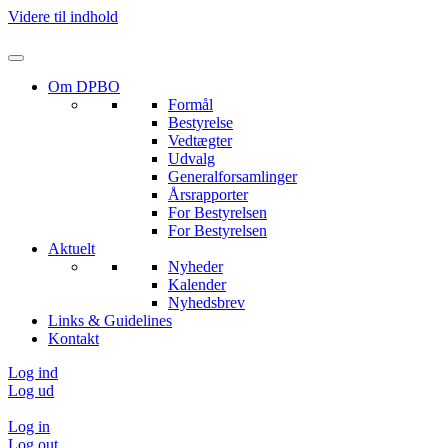
Videre til indhold
Om DPBO
Formål
Bestyrelse
Vedtægter
Udvalg
Generalforsamlinger
Årsrapporter
For Bestyrelsen
For Bestyrelsen
Aktuelt
Nyheder
Kalender
Nyhedsbrev
Links & Guidelines
Kontakt
Log ind
Log ud
Log in
Log out