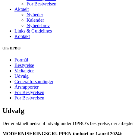
For Bestyrelsen
Aktuelt
Nyheder
Kalender
Nyhedsbrev
Links & Guidelines
Kontakt
Om DPBO
Formål
Bestyrelse
Vedtægter
Udvalg
Generalforsamlinger
Årsrapporter
For Bestyrelsen
For Bestyrelsen
Udvalg
Der er aktuelt nedsat 4 udvalg under DPBO’s bestyrelse, der arbejder
MODERNISERINGSGRUPPEN (ophørt pr 1.april 2024):