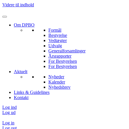
Videre til indhold
Om DPBO
Formål
Bestyrelse
Vedtægter
Udvalg
Generalforsamlinger
Årsrapporter
For Bestyrelsen
For Bestyrelsen
Aktuelt
Nyheder
Kalender
Nyhedsbrev
Links & Guidelines
Kontakt
Log ind
Log ud
Log in
Log out