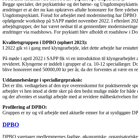
Begge specialer, det psykiatriske og det børne- og Ungdomspsykiatrisk
ændringer er at der nu kan opkræves aftalte honorarer for flere ydels
Ungdomspsykiatri. Forud for arbejdet med modernisering har DPBO arr
opfølgende workshop på SAPP mødet november 2022. I efteråret 2022 arb
arbejdsgrupper, der har været nedsat til at gennemføre modernisering
ændringer via roadshows. For psykiatri blev afholdt et roadshow i D
Kvalitetsgruppen i DPBO (ophørt 2023):
I 2022 gik vi i gang med klyngearbejde, idet dette arbejde har erstatt
På møde i april 2022 i SAPP fik vi en introduktion til klyngearbejdet 
revideret. Klyngerne er inddelt i grupper af ca. 10-12 speciallæger. 
blive honoreret med 50000,00 kr per år, da der forventes at være en 
Uddannelseslæge i speciallægepraksis:
Det er ifm. vedtagelsen af den nye overenskomst for praktiserende spe
arbejder vi hen imod at dette sker på den bedst mulige måde for både
og der afventes et snarligt arbejde med at revidere målbeskrivelsen for
Profilering af DPBO:
Gruppen er ny og vil arbejde med aktuelle emner for at synliggøre D
DPBO
DPBO varetager medlemmernes faglige, økonomiske, organisatoriske o