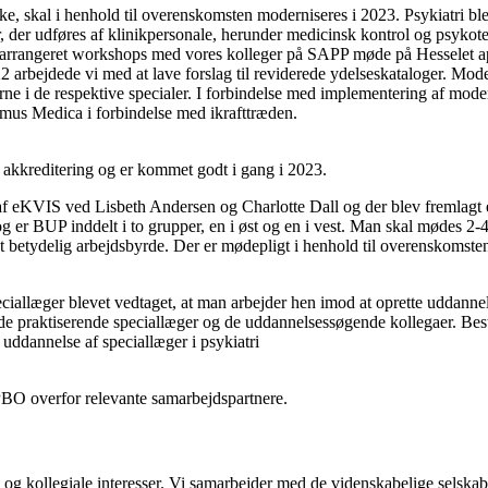
e, skal i henhold til overenskomsten moderniseres i 2023. Psykiatri ble
er, der udføres af klinikpersonale, herunder medicinsk kontrol og psyko
angeret workshops med vores kolleger på SAPP møde på Hesselet april 
ejdede vi med at lave forslag til reviderede ydelseskataloger. Moderni
erne i de respektive specialer. I forbindelse med implementering af m
omus Medica i forbindelse med ikrafttræden.
et akkreditering og er kommet godt i gang i 2023.
af eKVIS ved Lisbeth Andersen og Charlotte Dall og der blev fremlagt en
Dog er BUP inddelt i to grupper, en i øst og en i vest. Man skal mødes
ret betydelig arbejdsbyrde. Der er mødepligt i henhold til overenskoms
ciallæger blevet vedtaget, at man arbejder hen imod at oprette uddannel
 de praktiserende speciallæger og de uddannelsessøgende kollegaer. Be
 uddannelse af speciallæger i psykiatri
PBO overfor relevante samarbejdspartnere.
g kollegiale interesser. Vi samarbejder med de videnskabelige selska