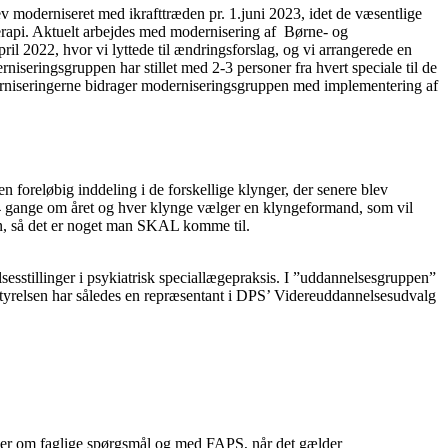
v moderniseret med ikrafttræden pr. 1.juni 2023, idet de væsentlige
terapi. Aktuelt arbejdes med modernisering af Børne- og
2022, hvor vi lyttede til ændringsforslag, og vi arrangerede en
seringsgruppen har stillet med 2-3 personer fra hvert speciale til de
oderniseringerne bidrager moderniseringsgruppen med implementering af
 foreløbig inddeling i de forskellige klynger, der senere blev
 2-4 gange om året og hver klynge vælger en klyngeformand, som vil
ten, så det er noget man SKAL komme til.
sesstillinger i psykiatrisk speciallægepraksis. I ”uddannelsesgruppen”
styrelsen har således en repræsentant i DPS’ Videreuddannelsesudvalg
ber om faglige spørgsmål og med FAPS, når det gælder