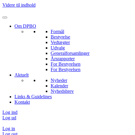
Videre til indhold
Om DPBO
Formål
Bestyrelse
Vedtægter
Udvalg
Generalforsamlinger
Årsrapporter
For Bestyrelsen
For Bestyrelsen
Aktuelt
Nyheder
Kalender
Nyhedsbrev
Links & Guidelines
Kontakt
Log ind
Log ud
Log in
Log out