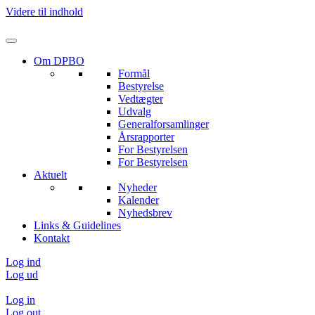
Videre til indhold
Om DPBO
Formål
Bestyrelse
Vedtægter
Udvalg
Generalforsamlinger
Årsrapporter
For Bestyrelsen
For Bestyrelsen
Aktuelt
Nyheder
Kalender
Nyhedsbrev
Links & Guidelines
Kontakt
Log ind
Log ud
Log in
Log out